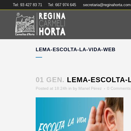
Tel: 93 427 83 71
Tel: 667 974 645
secretaria@reginahorta.com
LEMA-ESCOLTA-LA-VIDA-WEB
01 GEN.
LEMA-ESCOLTA-L
Posted at 18:24h
in
by
Manel Pérez
0 Comments