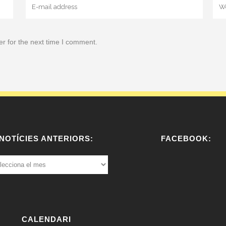
r for the next time I comment.
NOTÍCIES ANTERIORS:
FACEBOOK:
ÍCIES
ERIORS:
W
or
dP
re
CALENDARI