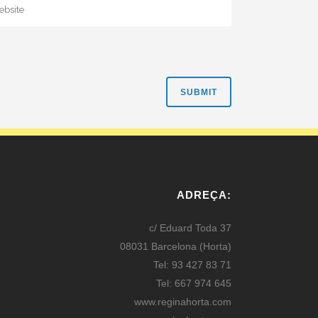
ADREÇA:
c/ Eduard Toda 37
08031 Barcelona (Horta)
Tel: 93 427 83 71
Tel: 667 974 645
www.reginahorta.com