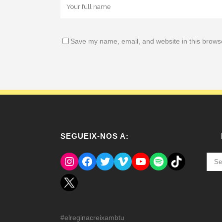
Save my name, email, and website in this browse
SEGUEIX-NOS A:
Instagram
Facebook
Twitter
Vimeo
YouTube
Spotify
El Tik Tok del Regina.
NOT
ANT
#elreginacreixambtu