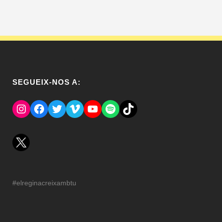
SEGUEIX-NOS A:
Instagram
Facebook
Twitter
Vimeo
YouTube
Spotify
El Tik Tok del Regina.
#elreginacreixambtu