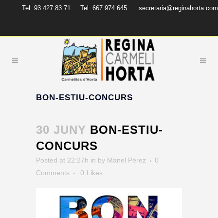
Tel: 93 427 83 71
Tel: 667 974 645
secretaria@reginahorta.com
BON-ESTIU-CONCURS
30 JUNY
BON-ESTIU-
CONCURS
Posted at 22:27h
in
by
Manel Pérez
0
Comments
0
Likes