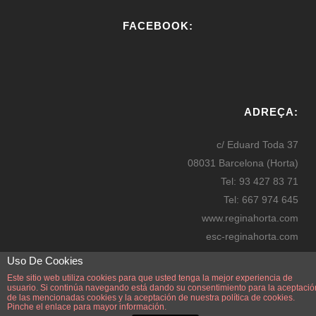
FACEBOOK:
W
or
ADREÇA:
dP
re
c/ Eduard Toda 37
ss
08031 Barcelona (Horta)
bo
Tel: 93 427 83 71
oki
Tel: 667 974 645
ng
www.reginahorta.com
esc-reginahorta.com
secretaria@reginahorta.com
Uso De Cookies
Mapa
Este sitio web utiliza cookies para que usted tenga la mejor experiencia de
usuario. Si continúa navegando está dando su consentimiento para la aceptació
de las mencionadas cookies y la aceptación de nuestra
política de cookies.
Pinche el enlace para mayor información.