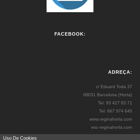
FACEBOOK:
W
or
ADREÇA:
dP
re
c/ Eduard Toda 37
ss
08031 Barcelona (Horta)
bo
Tel: 93 427 83 71
oki
Tel: 667 974 645
ng
www.reginahorta.com
esc-reginahorta.com
secretaria@reginahorta.com
Uso De Cookies