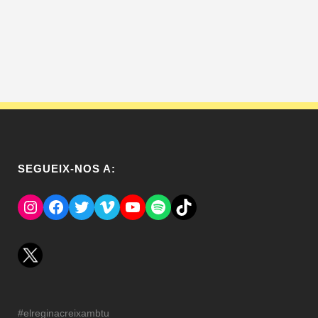
SEGUEIX-NOS A:
Instagram
Facebook
Twitter
Vimeo
YouTube
Spotify
El Tik Tok del Regina.
#elreginacreixambtu