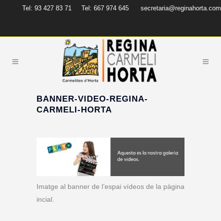
Tel: 93 427 83 71
Tel: 667 974 645
secretaria@reginahorta.com
BANNER-VIDEO-REGINA-
CARMELI-HORTA
Imatge al banner de l’espai vídeos de la pàgina
incial.