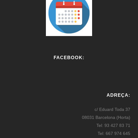
FACEBOOK:
W
or
ADREÇA:
dP
re
c/ Eduard Toda 37
ss
08031 Barcelona (Horta)
bo
Tel: 93 427 83 71
oki
Tel: 667 974 645
ng