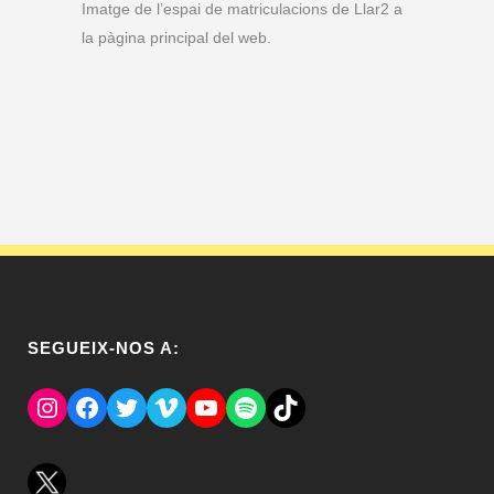
Imatge de l’espai de matriculacions de Llar2 a
la pàgina principal del web.
SEGUEIX-NOS A:
Instagram
Facebook
Twitter
Vimeo
YouTube
Spotify
El Tik Tok del Regina.