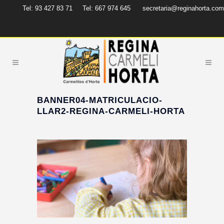
Tel: 93 427 83 71
Tel: 667 974 645
secretaria@reginahorta.com
BANNER04-MATRICULACIO-
LLAR2-REGINA-CARMELI-HORTA