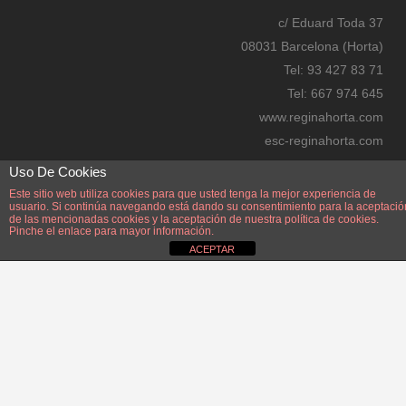
re
c/ Eduard Toda 37
ss
08031 Barcelona (Horta)
bo
Tel: 93 427 83 71
oki
Tel: 667 974 645
ng
www.reginahorta.com
esc-reginahorta.com
secretaria@reginahorta.com
Uso De Cookies
Mapa
Este sitio web utiliza cookies para que usted tenga la mejor experiencia de
usuario. Si continúa navegando está dando su consentimiento para la aceptació
de las mencionadas cookies y la aceptación de nuestra
política de cookies.
Pinche el enlace para mayor información.
ACEPTAR
Disseny i manteniment: Manel Pérez Zayas. Webmaster: Manel Pérez Zayas.
manelperez@reginahorta.com
AVÍS LEGAL.
POLÍTICA PROTECCIÓ DE DADES i PRIVACITAT.
DADES
PERSONALS.
CANAL ÈTIC i DENÚNCIES.