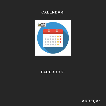
CALENDARI
FACEBOOK:
W
or
ADREÇA:
dP