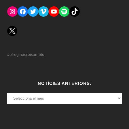
Instagram
Facebook
Twitter
Vimeo
YouTube
Spotify
El Tik Tok del Regina.
#elreginacreixambtu
NOTÍCIES ANTERIORS:
NOTÍCIES
ANTERIORS: