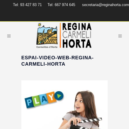
Tel: 93 427 83 71
Tel: 667 974 645
secretaria@reginahorta.com
ESPAI-VIDEO-WEB-REGINA-
CARMELI-HORTA