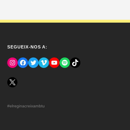
SEGUEIX-NOS A:
Instagram
Facebook
Twitter
Vimeo
YouTube
Spotify
El Tik Tok del Regina.
#elreginacreixambtu