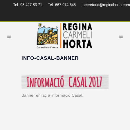
Tel: 93 427 83 71
Tel: 667 974 645
secretaria@reginahorta.com
INFO-CASAL-BANNER
Banner enllaç a informació Casal.