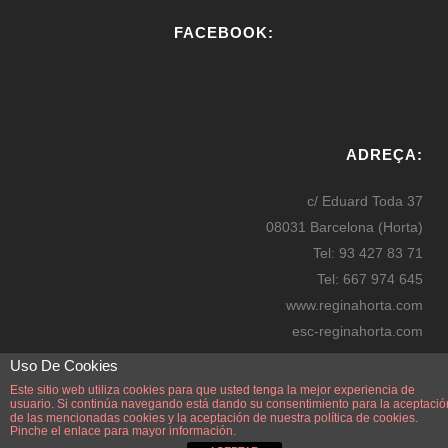
FACEBOOK:
W
or
ADREÇA:
dP
re
c/ Eduard Toda 37
ss
08031 Barcelona (Horta)
bo
Tel: 93 427 83 71
oki
Tel: 667 974 645
ng
www.reginahorta.com
esc-reginahorta.com
secretaria@reginahorta.com
Uso De Cookies
Mapa
Este sitio web utiliza cookies para que usted tenga la mejor experiencia de
usuario. Si continúa navegando está dando su consentimiento para la aceptació
de las mencionadas cookies y la aceptación de nuestra
política de cookies.
Pinche el enlace para mayor información.