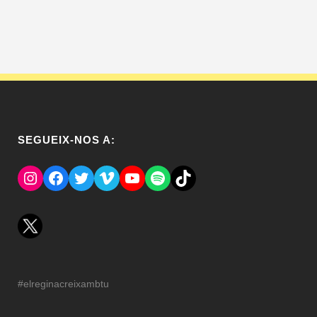
SEGUEIX-NOS A:
Instagram
Facebook
Twitter
Vimeo
YouTube
Spotify
El Tik Tok del Regina.
#elreginacreixambtu