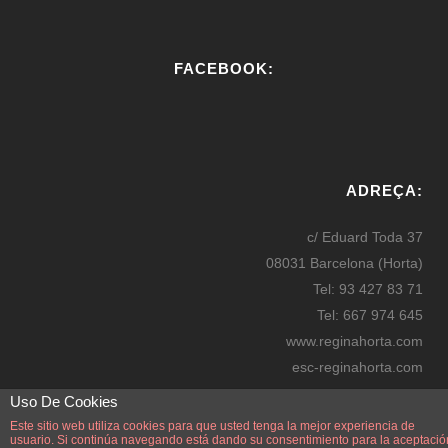
FACEBOOK:
W
or
ADREÇA:
dP
re
c/ Eduard Toda 37
ss
08031 Barcelona (Horta)
bo
Tel: 93 427 83 71
oki
Tel: 667 974 645
ng
www.reginahorta.com
esc-reginahorta.com
secretaria@reginahorta.com
Uso De Cookies
Mapa
Este sitio web utiliza cookies para que usted tenga la mejor experiencia de
usuario. Si continúa navegando está dando su consentimiento para la aceptació