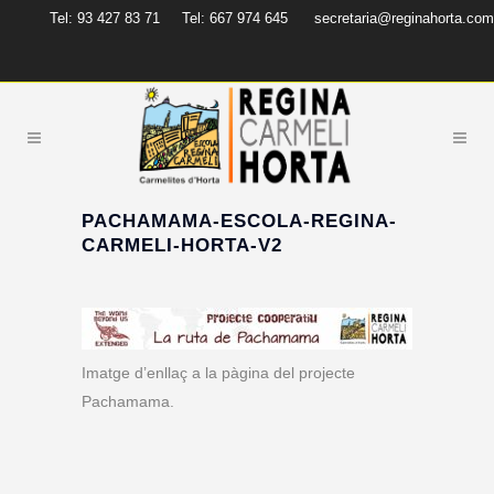
Tel: 93 427 83 71
Tel: 667 974 645
secretaria@reginahorta.com
PACHAMAMA-ESCOLA-REGINA-
CARMELI-HORTA-V2
Imatge d’enllaç a la pàgina del projecte
Pachamama.