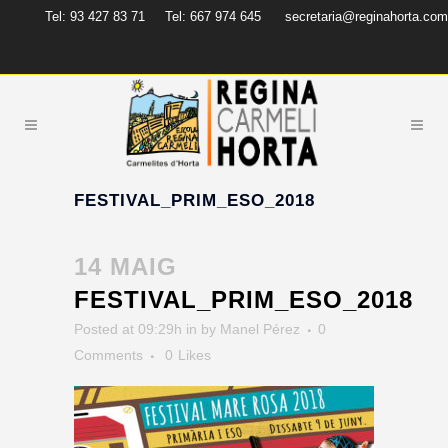
Tel: 93 427 83 71
Tel: 667 974 645
secretaria@reginahorta.com
FESTIVAL_PRIM_ESO_2018
14 MAIG
FESTIVAL_PRIM_ESO_2018
Posted at 09:29h
in
by
Manel Pérez
0
Comments
0
Likes