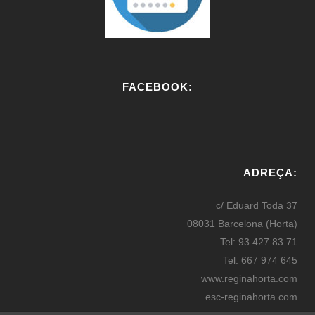
FACEBOOK:
W
or
ADREÇA:
dP
re
c/ Eduard Toda 37
ss
08031 Barcelona (Horta)
bo
Tel: 93 427 83 71
oki
Tel: 667 974 645
ng
www.reginahorta.com
esc-reginahorta.com
secretaria@reginahorta.com