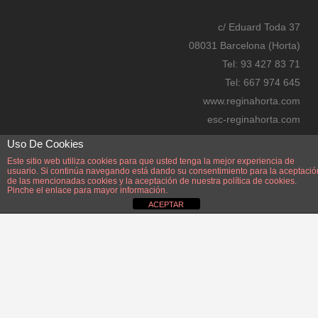
re
c/ Eduard Toda 37
ss
08031 Barcelona (Horta)
bo
Tel: 93 427 83 71
oki
Tel: 667 974 645
ng
www.reginahorta.com
esc-reginahorta.com
secretaria@reginahorta.com
Uso De Cookies
Mapa
Este sitio web utiliza cookies para que usted tenga la mejor experiencia de
usuario. Si continúa navegando está dando su consentimiento para la aceptació
de las mencionadas cookies y la aceptación de nuestra
política de cookies.
Pinche el enlace para mayor información.
ACEPTAR
Disseny i manteniment: Manel Pérez Zayas. Webmaster: Manel Pérez Zayas.
manelperez@reginahorta.com
AVÍS LEGAL.
POLÍTICA PROTECCIÓ DE DADES i PRIVACITAT.
DADES