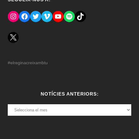
Instagram
Facebook
Twitter
Vimeo
YouTube
Spotify
El Tik Tok del Regina.
#elreginacreixambtu
NOTÍCIES ANTERIORS:
NOTÍCIES
ANTERIORS: