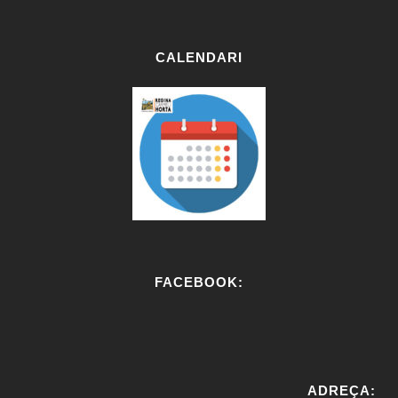
CALENDARI
FACEBOOK:
W
or
ADREÇA:
dP