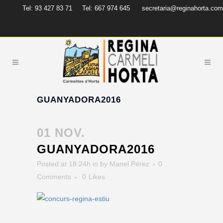
Tel: 93 427 83 71
Tel: 667 974 645
secretaria@reginahorta.com
GUANYADORA2016
01 NOV.
GUANYADORA2016
Posted at 18:24h
in
by
Manel Pérez
0
Comments
0
Likes