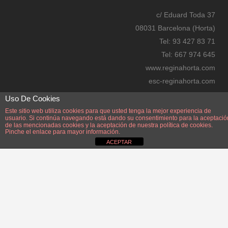
re
c/ Eduard Toda 37
ss
08031 Barcelona (Horta)
bo
Tel: 93 427 83 71
oki
Tel: 667 974 645
ng
www.reginahorta.com
esc-reginahorta.com
secretaria@reginahorta.com
Uso De Cookies
Mapa
Este sitio web utiliza cookies para que usted tenga la mejor experiencia de
usuario. Si continúa navegando está dando su consentimiento para la aceptació
de las mencionadas cookies y la aceptación de nuestra
política de cookies.
Pinche el enlace para mayor información.
ACEPTAR
Disseny i manteniment: Manel Pérez Zayas. Webmaster: Manel Pérez Zayas.
manelperez@reginahorta.com
AVÍS LEGAL.
POLÍTICA PROTECCIÓ DE DADES i PRIVACITAT.
DADES