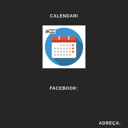
CALENDARI
FACEBOOK:
W
or
ADREÇA:
dP