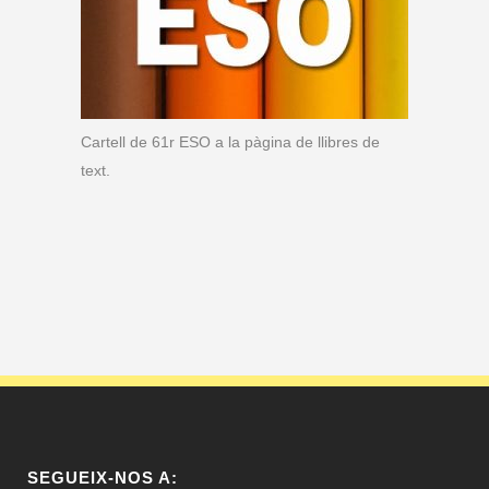
Cartell de 61r ESO a la pàgina de llibres de
text.
SEGUEIX-NOS A: