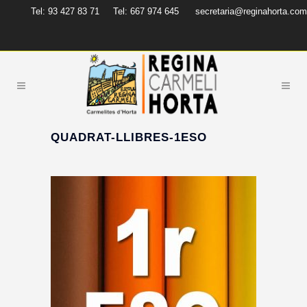
Tel: 93 427 83 71
Tel: 667 974 645
secretaria@reginahorta.com
QUADRAT-LLIBRES-1ESO