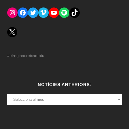
Instagram
Facebook
Twitter
Vimeo
YouTube
Spotify
El Tik Tok del Regina.
#elreginacreixambtu
NOTÍCIES ANTERIORS:
NOTÍCIES
ANTERIORS: