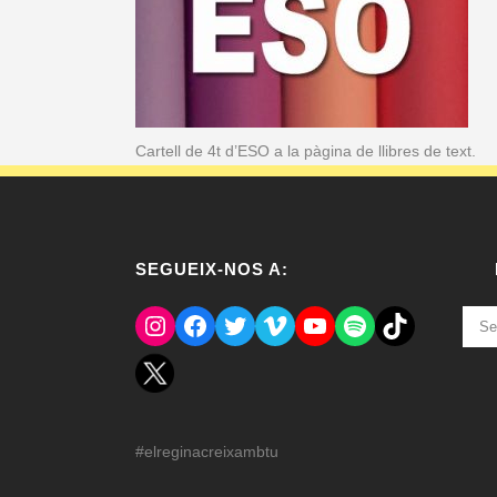
Cartell de 4t d’ESO a la pàgina de llibres de text.
SEGUEIX-NOS A:
Instagram
Facebook
Twitter
Vimeo
YouTube
Spotify
El Tik Tok del Regina.
NOT
ANT
#elreginacreixambtu