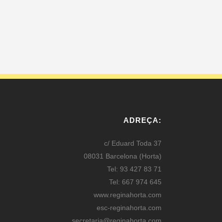
ADREÇA:
c/ Eduard Toda 37
08031 Barcelona (Horta)
Tel: 93 427 83 71
Tel: 667 974 645
www.reginahorta.com
esc-reginahorta.com
secretaria@reginahorta.com