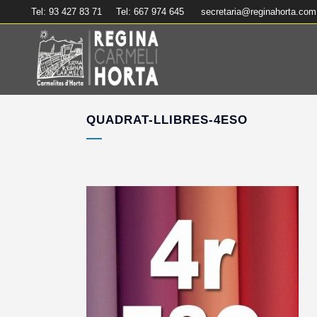
Tel: 93 427 83 71
Tel: 667 974 645
secretaria@reginahorta.com
QUADRAT-LLIBRES-4ESO