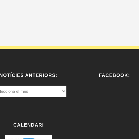
NOTÍCIES ANTERIORS:
FACEBOOK:
ÍCIES
ERIORS:
W
or
dP
re
CALENDARI
ss
bo