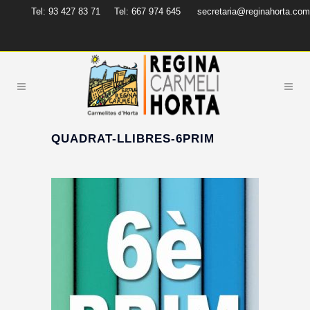
Tel: 93 427 83 71
Tel: 667 974 645
secretaria@reginahorta.com
QUADRAT-LLIBRES-6PRIM