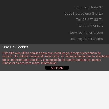
re
c/ Eduard Toda 37
ss
08031 Barcelona (Horta)
bo
Tel: 93 427 83 71
oki
Tel: 667 974 645
ng
www.reginahorta.com
esc-reginahorta.com
secretaria@reginahorta.com
Uso De Cookies
Mapa
Este sitio web utiliza cookies para que usted tenga la mejor experiencia de
usuario. Si continúa navegando está dando su consentimiento para la aceptació
de las mencionadas cookies y la aceptación de nuestra
política de cookies.
Pinche el enlace para mayor información.
ACEPTAR
Disseny i manteniment: Manel Pérez Zayas. Webmaster: Manel Pérez Zayas.
manelperez@reginahorta.com
AVÍS LEGAL.
POLÍTICA PROTECCIÓ DE DADES i PRIVACITAT.
DADES