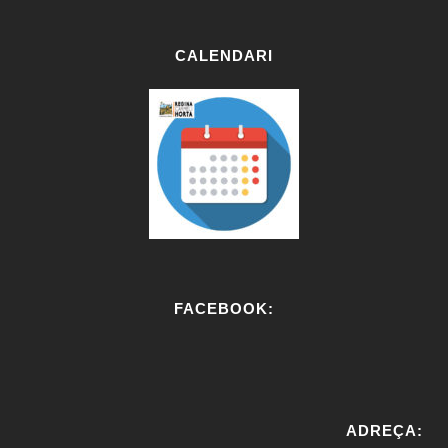
CALENDARI
FACEBOOK:
W
or
ADREÇA:
dP