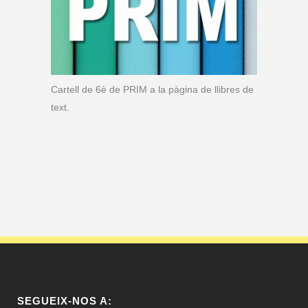
Cartell de 6è de PRIM a la pàgina de llibres de
text.
SEGUEIX-NOS A: