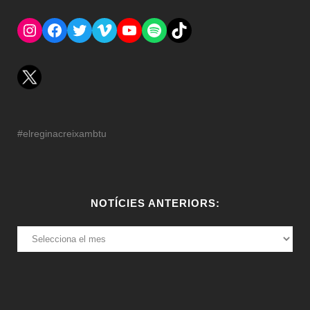
Instagram
Facebook
Twitter
Vimeo
YouTube
Spotify
El Tik Tok del Regina.
#elreginacreixambtu
NOTÍCIES ANTERIORS:
NOTÍCIES
ANTERIORS: