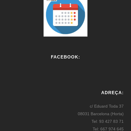
FACEBOOK:
W
or
ADREÇA:
dP
re
c/ Eduard Toda 37
ss
08031 Barcelona (Horta)
bo
Tel: 93 427 83 71
oki
Tel: 667 974 645