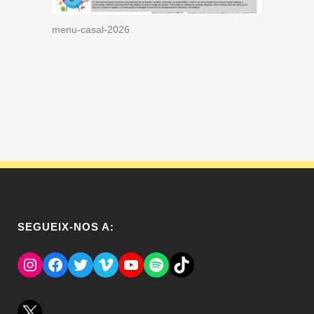
menu-casal-2026
SEGUEIX-NOS A:
Instagram
Facebook
Twitter
Vimeo
YouTube
Spotify
El Tik Tok del Regina.