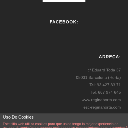
FACEBOOK:
W
or
ADREÇA:
dP
re
c/ Eduard Toda 37
ss
08031 Barcelona (Horta)
bo
Tel: 93 427 83 71
oki
Tel: 667 974 645
ng
www.reginahorta.com
esc-reginahorta.com
secretaria@reginahorta.com
Uso De Cookies
Mapa
Este sitio web utiliza cookies para que usted tenga la mejor experiencia de