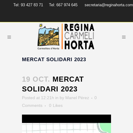
Tel: 93 427 83 71
Tel: 667 974 645
secretaria@reginahorta.com
MERCAT SOLIDARI 2023
19 OCT.
MERCAT
SOLIDARI 2023
Posted at 12:21h
in
by
Manel Pérez
0
Comments
0
Likes