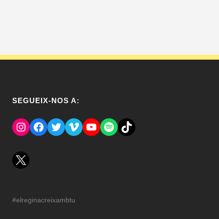
SEGUEIX-NOS A:
Instagram
Facebook
Twitter
Vimeo
YouTube
Spotify
El Tik Tok del Regina.
#elreginacreixambtu