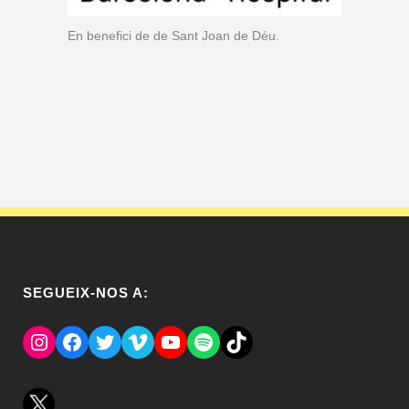
En benefici de de Sant Joan de Déu.
SEGUEIX-NOS A:
Instagram
Facebook
Twitter
Vimeo
YouTube
Spotify
El Tik Tok del Regina.