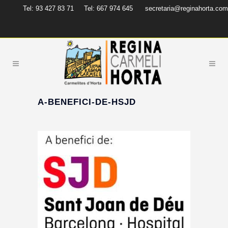
Tel: 93 427 83 71
Tel: 667 974 645
secretaria@reginahorta.com
A-BENEFICI-DE-HSJD