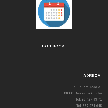
FACEBOOK:
W
or
ADREÇA:
dP
re
c/ Eduard Toda 37
ss
08031 Barcelona (Horta)
bo
Tel: 93 427 83 71
oki
Tel: 667 974 645
ng