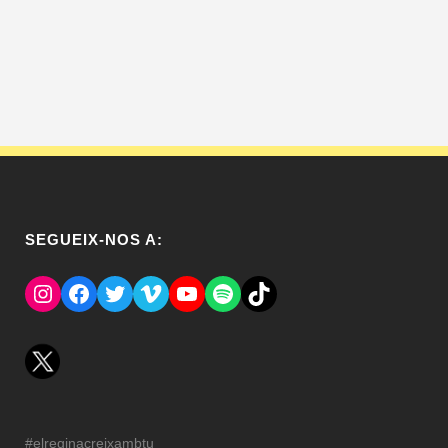
SEGUEIX-NOS A:
Instagram
Facebook
Twitter
Vimeo
YouTube
Spotify
El Tik Tok del Regina.
#elreginacreixambtu