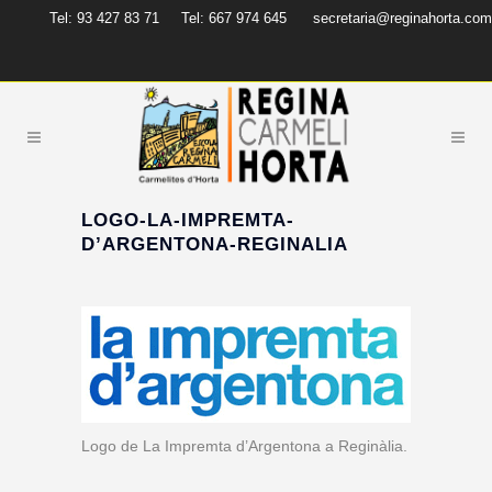
Tel: 93 427 83 71
Tel: 667 974 645
secretaria@reginahorta.com
LOGO-LA-IMPREMTA-
D’ARGENTONA-REGINALIA
Logo de La Impremta d’Argentona a Reginàlia.