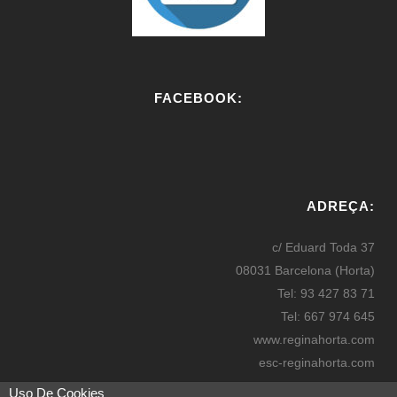
FACEBOOK:
W
or
ADREÇA:
dP
re
c/ Eduard Toda 37
ss
08031 Barcelona (Horta)
bo
Tel: 93 427 83 71
oki
Tel: 667 974 645
ng
www.reginahorta.com
esc-reginahorta.com
secretaria@reginahorta.com
Uso De Cookies