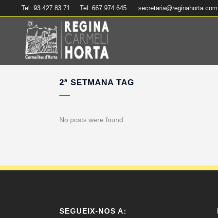
Tel: 93 427 83 71
Tel: 667 974 645
secretaria@reginahorta.com
2ª SETMANA TAG
No posts were found.
SEGUEIX-NOS A: