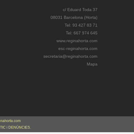
c/ Eduard Toda 37
08031 Barcelona (Horta)
Tel: 93 427 83 71
Tel: 667 974 645
www.reginahorta.com
esc-reginahorta.com
secretaria@reginahorta.com
Mapa
inahorta.com
TIC i DENÚNCIES.