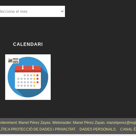
ÍCIES
ERIORS:
W
or
dP
re
CALENDARI
ss
bo
oki
ng
anteniment: Manel Pérez Zayas. Webmaster: Manel Pérez Zayas. manelperez@reg
ÍTICA PROTECCIÓ DE DADES i PRIVACITAT.
DADES PERSONALS.
CANAL È