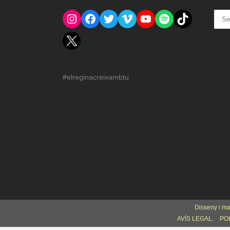
Instagram
Facebook
Twitter
Vimeo
YouTube
Spotify
El Tik Tok del Regina.
NOT
ANT
#elreginacreixambtu
Disseny i m
AVÍS LEGAL.
POL