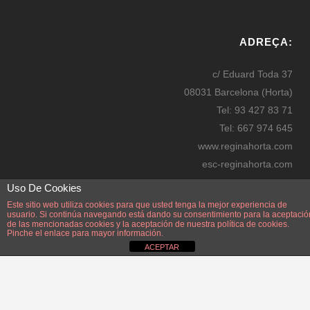
W
or
ADREÇA:
dP
re
c/ Eduard Toda 37
ss
08031 Barcelona (Horta)
bo
Tel: 93 427 83 71
oki
Tel: 667 974 645
ng
www.reginahorta.com
esc-reginahorta.com
secretaria@reginahorta.com
Uso De Cookies
Mapa
Este sitio web utiliza cookies para que usted tenga la mejor experiencia de
usuario. Si continúa navegando está dando su consentimiento para la aceptació
de las mencionadas cookies y la aceptación de nuestra
política de cookies.
Pinche el enlace para mayor información.
ACEPTAR
Disseny i manteniment: Manel Pérez Zayas. Webmaster: Manel Pérez Zayas.