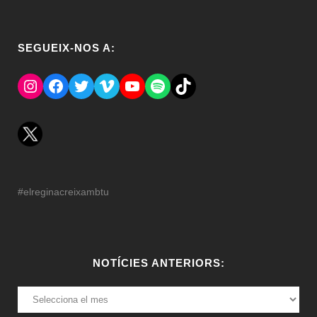
SEGUEIX-NOS A:
Instagram
Facebook
Twitter
Vimeo
YouTube
Spotify
El Tik Tok del Regina.
#elreginacreixambtu
NOTÍCIES ANTERIORS:
NOTÍCIES
ANTERIORS: