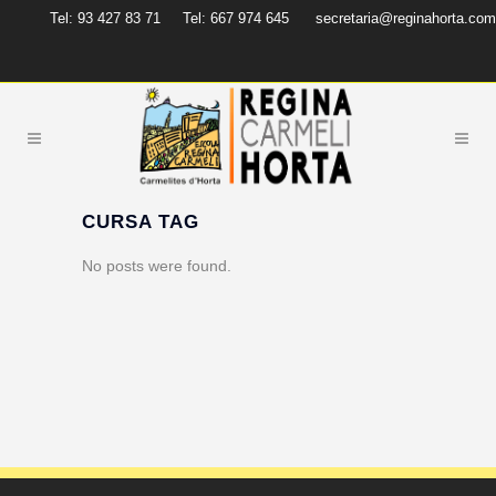
Tel: 93 427 83 71
Tel: 667 974 645
secretaria@reginahorta.com
CURSA TAG
No posts were found.