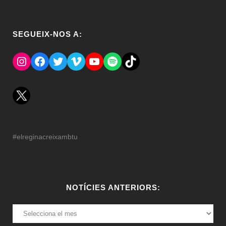
SEGUEIX-NOS A:
Instagram
Facebook
Twitter
Vimeo
YouTube
Spotify
El Tik Tok del Regina.
#elreginacreixambtu
NOTÍCIES ANTERIORS:
NOTÍCIES
ANTERIORS: