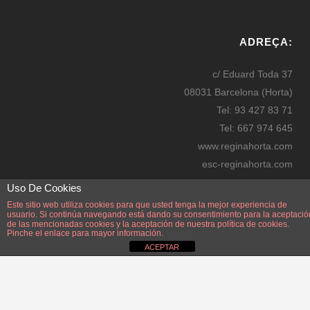
W
or
ADREÇA:
dP
re
c/ Eduard Toda 37
ss
08031 Barcelona (Horta)
bo
Tel: 93 427 83 71
oki
Tel: 667 974 645
ng
www.reginahorta.com
esc-reginahorta.com
secretaria@reginahorta.com
Uso De Cookies
Mapa
Este sitio web utiliza cookies para que usted tenga la mejor experiencia de
usuario. Si continúa navegando está dando su consentimiento para la aceptació
de las mencionadas cookies y la aceptación de nuestra
política de cookies.
Pinche el enlace para mayor información.
ACEPTAR
Disseny i manteniment: Manel Pérez Zayas. Webmaster: Manel Pérez Zayas.