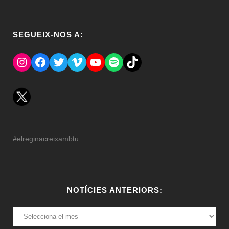
SEGUEIX-NOS A:
Instagram
Facebook
Twitter
Vimeo
YouTube
Spotify
El Tik Tok del Regina.
#elreginacreixambtu
NOTÍCIES ANTERIORS:
NOTÍCIES
ANTERIORS: