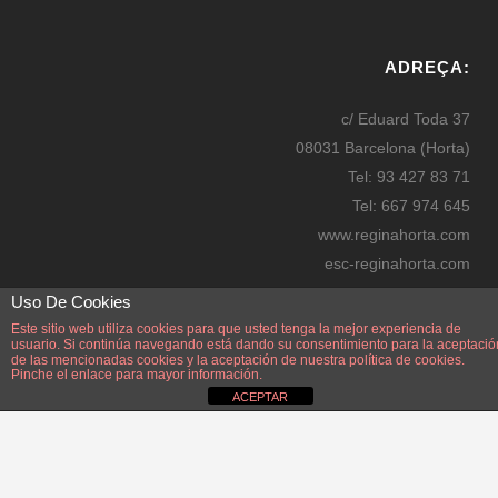
W
or
ADREÇA:
dP
re
c/ Eduard Toda 37
ss
08031 Barcelona (Horta)
bo
Tel: 93 427 83 71
oki
Tel: 667 974 645
ng
www.reginahorta.com
esc-reginahorta.com
secretaria@reginahorta.com
Uso De Cookies
Mapa
Este sitio web utiliza cookies para que usted tenga la mejor experiencia de
usuario. Si continúa navegando está dando su consentimiento para la aceptació
de las mencionadas cookies y la aceptación de nuestra
política de cookies.
Pinche el enlace para mayor información.
ACEPTAR
Disseny i manteniment: Manel Pérez Zayas. Webmaster: Manel Pérez Zayas.