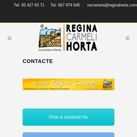
Tel: 93 427 83 71
Tel: 667 974 645
secretaria@reginahorta.com
CONTACTE
Vine a coneixe’ns.