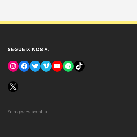
SEGUEIX-NOS A:
Instagram
Facebook
Twitter
Vimeo
YouTube
Spotify
El Tik Tok del Regina.
#elreginacreixambtu