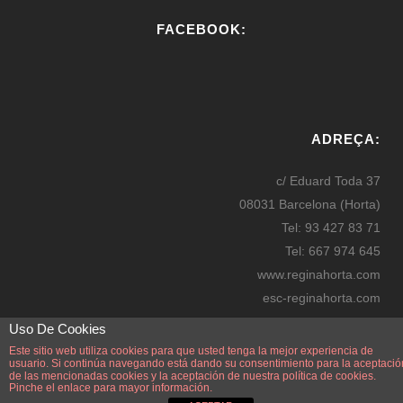
FACEBOOK:
W
or
ADREÇA:
dP
re
c/ Eduard Toda 37
ss
08031 Barcelona (Horta)
bo
Tel: 93 427 83 71
oki
Tel: 667 974 645
ng
www.reginahorta.com
esc-reginahorta.com
secretaria@reginahorta.com
Uso De Cookies
Mapa
Este sitio web utiliza cookies para que usted tenga la mejor experiencia de
usuario. Si continúa navegando está dando su consentimiento para la aceptació
de las mencionadas cookies y la aceptación de nuestra
política de cookies.
Pinche el enlace para mayor información.