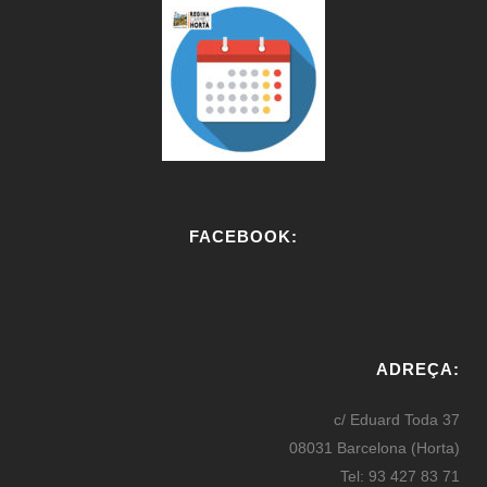
FACEBOOK:
W
or
ADREÇA:
dP
re
c/ Eduard Toda 37
ss
08031 Barcelona (Horta)
bo
Tel: 93 427 83 71
oki