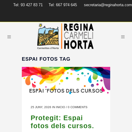
Tel: 93 427 83 71
Tel: 667 974 645
secretaria@reginahorta.com
ESPAI FOTOS TAG
25 JUNY, 2026
IN
INICIO
/
0 COMMENTS
Protegit: Espai
fotos dels cursos.