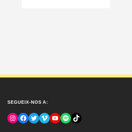
SEGUEIX-NOS A:
Instagram
Facebook
Twitter
Vimeo
YouTube
Spotify
El Tik Tok del Regina.