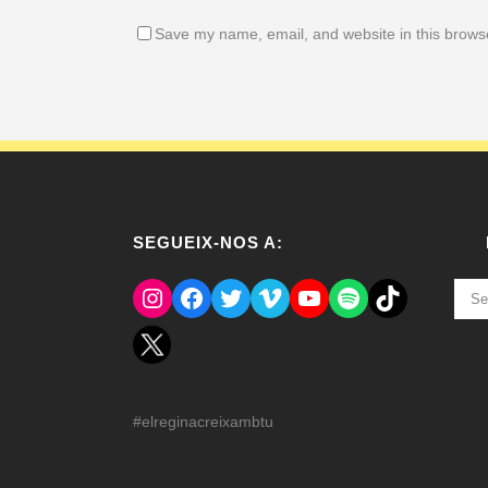
Save my name, email, and website in this browse
SEGUEIX-NOS A:
Instagram
Facebook
Twitter
Vimeo
YouTube
Spotify
El Tik Tok del Regina.
NOT
ANT
#elreginacreixambtu