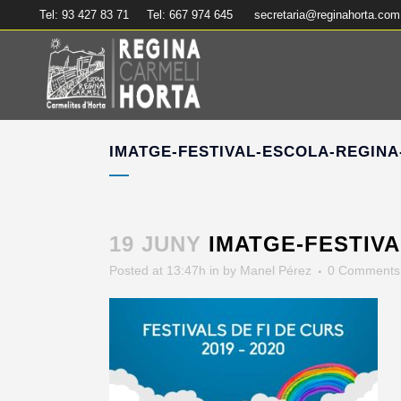
Tel: 93 427 83 71
Tel: 667 974 645
secretaria@reginahorta.com
IMATGE-FESTIVAL-ESCOLA-REGIN
19 JUNY
IMATGE-FESTIVA
Posted at 13:47h
in
by
Manel Pérez
0 Comments