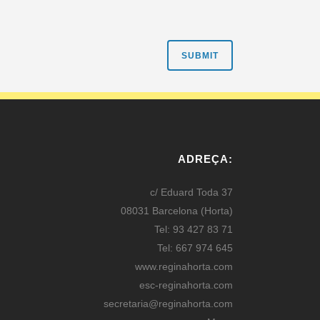
ADREÇA:
c/ Eduard Toda 37
08031 Barcelona (Horta)
Tel: 93 427 83 71
Tel: 667 974 645
www.reginahorta.com
esc-reginahorta.com
secretaria@reginahorta.com