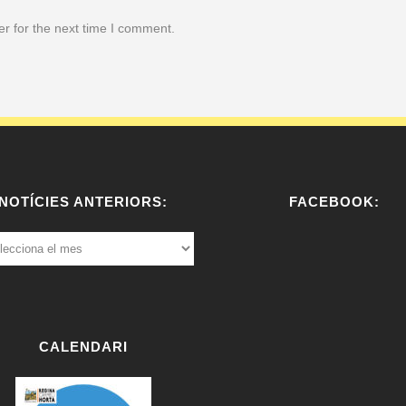
r for the next time I comment.
NOTÍCIES ANTERIORS:
FACEBOOK:
ÍCIES
ERIORS:
W
or
dP
re
CALENDARI
ss
bo