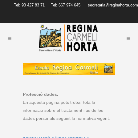
Tel: 93 427 83 71
Tel: 667 974 645
secretaria@reginahorta.com
Protecció dades.
En aquesta pàgina pots trobar tota la
informació sobre el tractament i ús de les
dades personals seguint la normativa vigent.