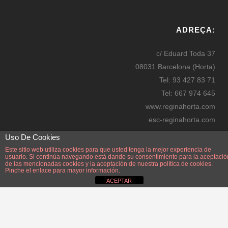
W
or
ADREÇA:
dP
re
c/ Eduard Toda 37
ss
08031 Barcelona (Horta)
bo
Tel: 93 427 83 71
oki
Tel: 667 974 645
ng
www.reginahorta.com
esc-reginahorta.com
secretaria@reginahorta.com
Uso De Cookies
Mapa
Este sitio web utiliza cookies para que usted tenga la mejor experiencia de
usuario. Si continúa navegando está dando su consentimiento para la aceptació
de las mencionadas cookies y la aceptación de nuestra
política de cookies.
Pinche el enlace para mayor información.
ACEPTAR
Disseny i manteniment: Manel Pérez Zayas. Webmaster: Manel Pérez Zayas.