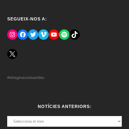
SEGUEIX-NOS A:
Instagram
Facebook
Twitter
Vimeo
YouTube
Spotify
El Tik Tok del Regina.
#elreginacreixambtu
NOTÍCIES ANTERIORS:
NOTÍCIES
ANTERIORS: