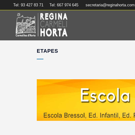
Tel: 93 427 83 71
Tel: 667 974 645
secretaria@reginahorta.com
ETAPES