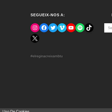
SEGUEIX-NOS A:
Instagram
Facebook
Twitter
Vimeo
YouTube
Spotify
El Tik Tok del Regina.
NOT
ANT
#elreginacreixambtu
Uso De Cookies