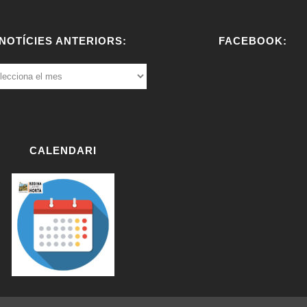
NOTÍCIES ANTERIORS:
FACEBOOK:
ÍCIES
ERIORS:
W
or
dP
re
CALENDARI
ss
bo
oki
ng