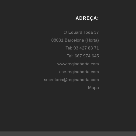
ADREÇA:
c/ Eduard Toda 37
08031 Barcelona (Horta)
Tel: 93 427 83 71
Tel: 667 974 645
www.reginahorta.com
esc-reginahorta.com
secretaria@reginahorta.com
Mapa