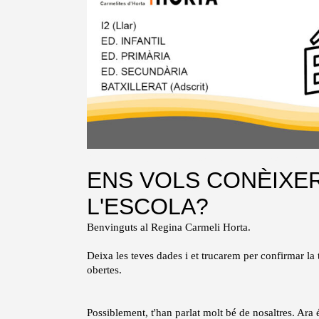
Omple el següent formulari i ens posem ràpidament