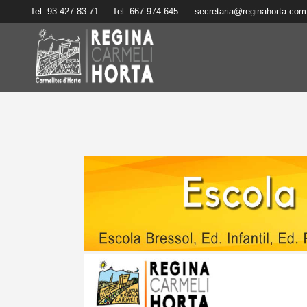
Tel: 93 427 83 71
Tel: 667 974 645
secretaria@reginahorta.com