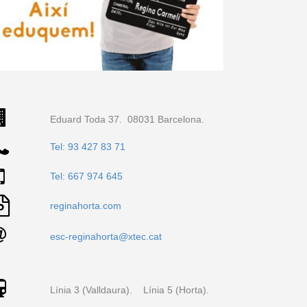
Eduard Toda 37. 08031 Barcelona.
Tel: 93 427 83 71
Tel: 667 974 645
reginahorta.com
esc-reginahorta@xtec.cat
Línia 3 (Valldaura). Línia 5 (Horta).