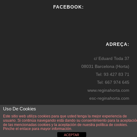
FACEBOOK:
W
or
ADREÇA:
dP
re
c/ Eduard Toda 37
ss
08031 Barcelona (Horta)
bo
Tel: 93 427 83 71
oki
Tel: 667 974 645
ng
www.reginahorta.com
esc-reginahorta.com
secretaria@reginahorta.com
Uso De Cookies
Mapa
Este sitio web utiliza cookies para que usted tenga la mejor experiencia de
usuario. Si continúa navegando está dando su consentimiento para la aceptació
de las mencionadas cookies y la aceptación de nuestra
política de cookies.
Pinche el enlace para mayor información.
ACEPTAR