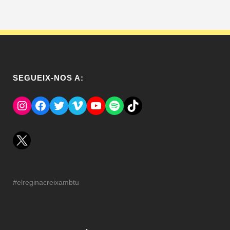
SEGUEIX-NOS A:
Instagram
Facebook
Twitter
Vimeo
YouTube
Spotify
El Tik Tok del Regina.
#elreginacreixambtu