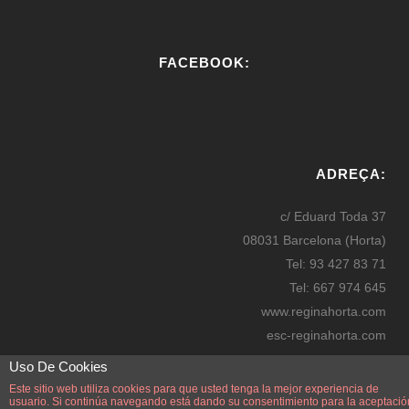
FACEBOOK:
W
or
ADREÇA:
dP
re
c/ Eduard Toda 37
ss
08031 Barcelona (Horta)
bo
Tel: 93 427 83 71
oki
Tel: 667 974 645
ng
www.reginahorta.com
esc-reginahorta.com
secretaria@reginahorta.com
Uso De Cookies
Mapa
Este sitio web utiliza cookies para que usted tenga la mejor experiencia de
usuario. Si continúa navegando está dando su consentimiento para la aceptació