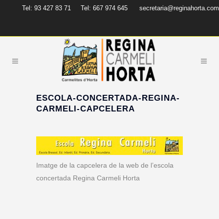
Tel: 93 427 83 71
Tel: 667 974 645
secretaria@reginahorta.com
ESCOLA-CONCERTADA-REGINA-
CARMELI-CAPCELERA
Imatge de la capcelera de la web de l’escola
concertada Regina Carmeli Horta