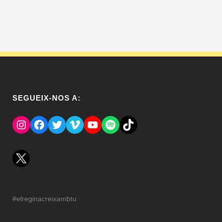
SEGUEIX-NOS A:
Instagram
Facebook
Twitter
Vimeo
YouTube
Spotify
El Tik Tok del Regina.
#elreginacreixambtu