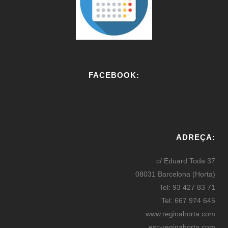
FACEBOOK:
W
or
ADREÇA:
dP
re
c/ Eduard Toda 37
ss
08031 Barcelona (Horta)
bo
Tel: 93 427 83 71
oki
Tel: 667 974 645
ng
www.reginahorta.com
esc-reginahorta.com