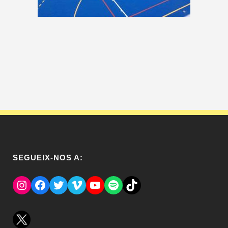
SEGUEIX-NOS A:
Instagram
Facebook
Twitter
Vimeo
YouTube
Spotify
El Tik Tok del Regina.