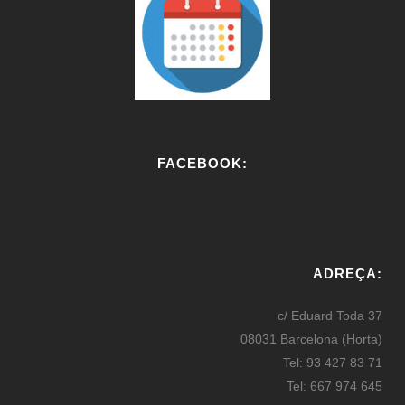
FACEBOOK:
W
or
ADREÇA:
dP
re
c/ Eduard Toda 37
ss
08031 Barcelona (Horta)
bo
Tel: 93 427 83 71
oki
Tel: 667 974 645
ng