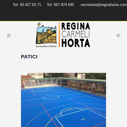
Tel: 93 427 83 71
Tel: 667 974 645
secretaria@reginahorta.com
PATICI