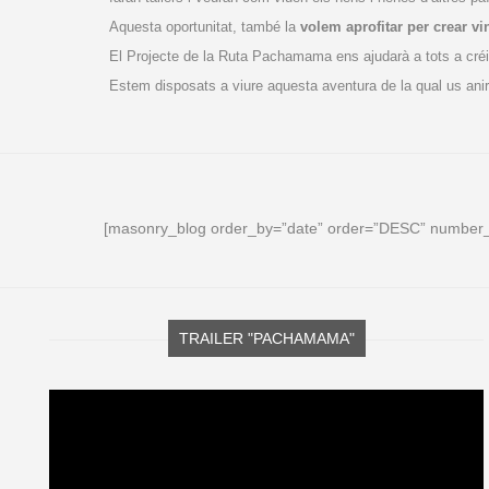
Aquesta oportunitat, també la
volem aprofitar per crear vi
El Projecte de la Ruta Pachamama ens ajudarà a tots a créixe
Estem disposats a viure aquesta aventura de la qual us ani
[masonry_blog order_by=”date” order=”DESC” number
TRAILER "PACHAMAMA"