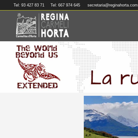
Tel: 93 427 83 71
Tel: 667 974 645
secretaria@reginahorta.com