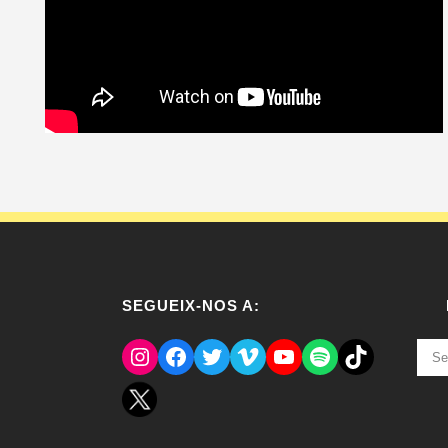
SEGUEIX-NOS A:
Instagram
Facebook
Twitter
Vimeo
YouTube
Spotify
El Tik Tok del Regina.
NOT
ANT