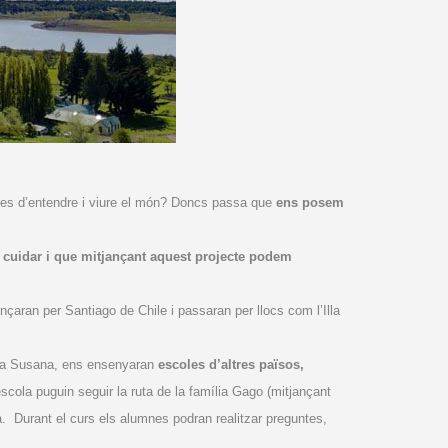
eres d’entendre i viure el món? Doncs passa que
ens posem
e cuidar i que mitjançant aquest projecte podem
çaran per Santiago de Chile i passaran per llocs com l’Illa
i la Susana, ens ensenyaran
escoles d’altres països,
escola puguin seguir la ruta de la família Gago (mitjançant
a. Durant el curs els alumnes podran realitzar preguntes,