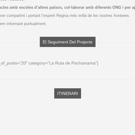
ncles amb escoles d’altres països, col·laborar amb diferents ONG i per aju
r compartint i portant l’esperit Regina més enllà de les nostres fronteres.
rem informant puntualment.
El Seguiment Del Projecte
_of_posts=”20″ category=”La Ruta de Pachamama”]
ITINERARI