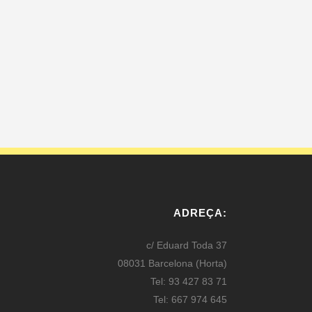
ADREÇA:
c/ Eduard Toda 37
08031 Barcelona (Horta)
Tel: 93 427 83 71
Tel: 667 974 645