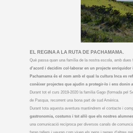
EL REGINA A LA RUTA DE PACHAMAMA.
Què passa quan una família de la nostra escola, amb dues f
d’acord i decidim col·laborar en un projecte enriqui
Pachamama és el nom amb el qual la cultura Inca es refe
conèixer projectes que ajudin a protegir-lo i ens donin 
Durant tot el curs 2019-2020 la família Gago (formada pel Se
de Pasqua, recorrent una bona part de sud Amèrica.
Durant tota aquesta aventura mantindrem el contacte i compa
gastronomia, costums i tot allò que els nostres alumne
una comunicació recíproca per diversos canals de comunciaci
faran tallers i veuran com viuen els nens i nenes d’altres paï