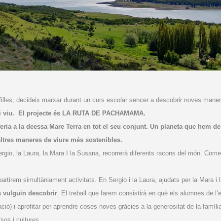
illes, decideix marxar durant un curs escolar sencer a descobrir noves man
dor i viu. El projecte és LA RUTA DE PACHAMAMA.
ria a la deessa Mare Terra en tot el seu conjunt. Un planeta que hem d
altres maneres de viure més sostenibles.
rgio, la Laura, la Mara I la Susana, recorrerà diferents racons del món. Comen
rtirem simultàniament activitats. En Sergio i la Laura, ajudats per la Mara 
s vulguin descobrir
. El treball que farem consistirà en què els alumnes de l’
ó) i aprofitar per aprendre coses noves gràcies a la generositat de la famíli
sos i cultures.