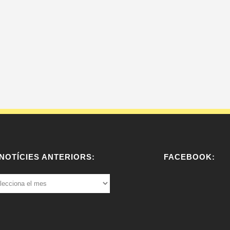
NOTÍCIES ANTERIORS:
FACEBOOK:
ÍCIES
ERIORS:
W
or
dP