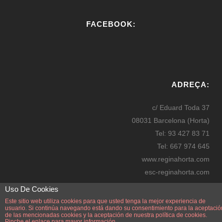
FACEBOOK:
W
or
ADREÇA:
dP
re
c/ Eduard Toda 37
ss
08031 Barcelona (Horta)
bo
Tel: 93 427 83 71
oki
Tel: 667 974 645
ng
www.reginahorta.com
esc-reginahorta.com
secretaria@reginahorta.com
Uso De Cookies
Mapa
Este sitio web utiliza cookies para que usted tenga la mejor experiencia de
usuario. Si continúa navegando está dando su consentimiento para la aceptació
de las mencionadas cookies y la aceptación de nuestra
política de cookies.
Pinche el enlace para mayor información.