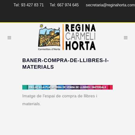
Tel: 93 427 83 71
Tel: 667 974 645
secretaria@reginahorta.com
BANER-COMPRA-DE-LLIBRES-I-
MATERIALS
Imatge de l’espai de compra de llibres i
materials.