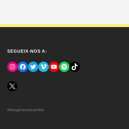
SEGUEIX-NOS A:
Instagram
Facebook
Twitter
Vimeo
YouTube
Spotify
El Tik Tok del Regina.
#elreginacreixambtu