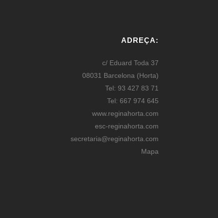
ADREÇA:
c/ Eduard Toda 37
08031 Barcelona (Horta)
Tel: 93 427 83 71
Tel: 667 974 645
www.reginahorta.com
esc-reginahorta.com
secretaria@reginahorta.com
Mapa