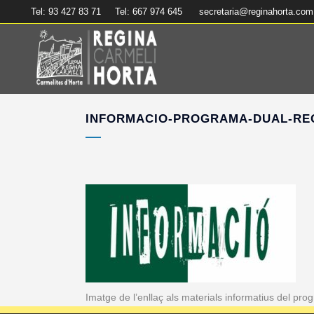
Tel: 93 427 83 71
Tel: 667 974 645
secretaria@reginahorta.com
INFORMACIO-PROGRAMA-DUAL-RE
Imatge de l’enllaç als materials informatius del pro