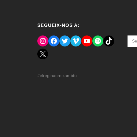
SEGUEIX-NOS A:
Instagram
Facebook
Twitter
Vimeo
YouTube
Spotify
El Tik Tok del Regina.
NOT
ANT
#elreginacreixambtu