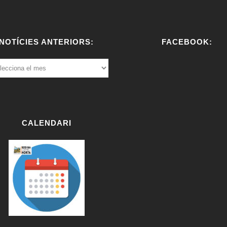
NOTÍCIES ANTERIORS:
FACEBOOK:
ÍCIES
ERIORS:
W
or
dP
re
CALENDARI
ss
bo
oki
ng