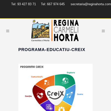
Tel: 93 427 83 71
Tel: 667 974 645
secretaria@reginahorta.com
PROGRAMA-EDUCATIU-CREIX