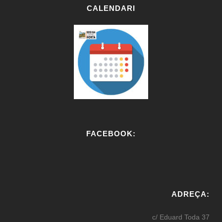
CALENDARI
FACEBOOK:
W
or
ADREÇA:
dP
re
c/ Eduard Toda 37
ss