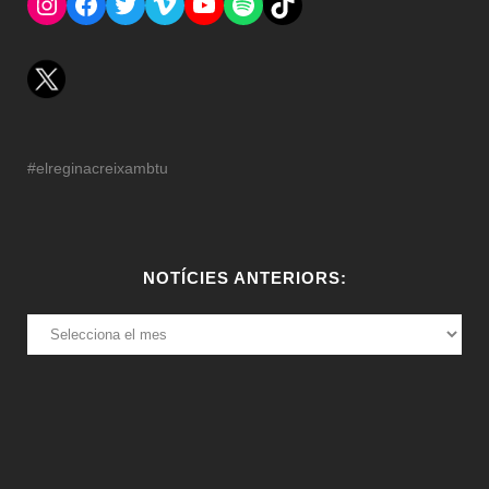
Instagram
Facebook
Twitter
Vimeo
YouTube
Spotify
El Tik Tok del Regina.
#elreginacreixambtu
NOTÍCIES ANTERIORS:
NOTÍCIES
ANTERIORS: