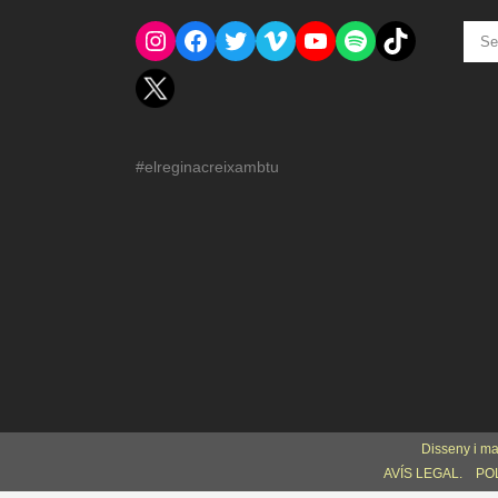
Instagram
Facebook
Twitter
Vimeo
YouTube
Spotify
El Tik Tok del Regina.
NOT
ANT
#elreginacreixambtu
Disseny i m
AVÍS LEGAL.
POL