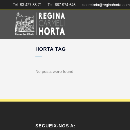
Tel: 93 427 83 71
Tel: 667 974 645
secretaria@reginahorta.com
HORTA TAG
No posts were found.
SEGUEIX-NOS A: