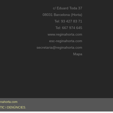
c/ Eduard Toda 37
08031 Barcelona (Horta)
Tel: 93 427 83 71
Tel: 667 974 645
www.reginahorta.com
esc-reginahorta.com
secretaria@reginahorta.com
Mapa
inahorta.com
TIC i DENÚNCIES.