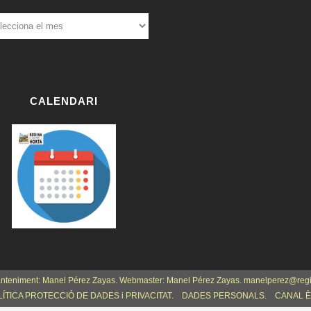
ÍCIES
ERIORS:
W
or
dP
re
CALENDARI
ss
bo
oki
ng
anteniment: Manel Pérez Zayas. Webmaster: Manel Pérez Zayas. manelperez@reg
ÍTICA PROTECCIÓ DE DADES i PRIVACITAT.
DADES PERSONALS.
CANAL È