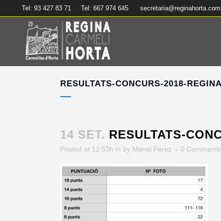
Tel: 93 427 83 71
Tel: 667 974 645
secretaria@reginahorta.com
RESULTATS-CONCURS-2018-REGIN
14 SET.
RESULTATS-CONC
Posted at 12:53h
in
by
Manel Pérez
0 Comments