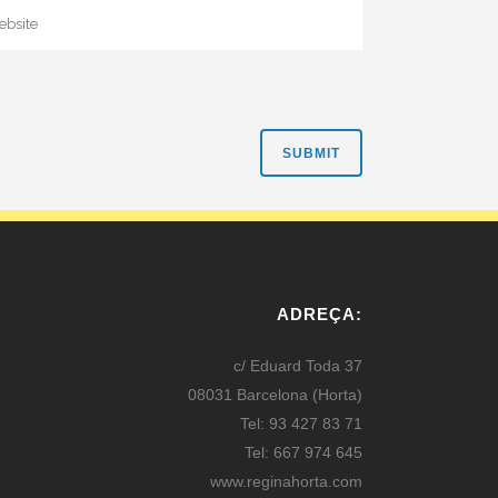
ADREÇA:
c/ Eduard Toda 37
08031 Barcelona (Horta)
Tel: 93 427 83 71
Tel: 667 974 645
www.reginahorta.com