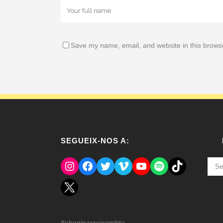
Save my name, email, and website in this browse
SEGUEIX-NOS A:
Instagram
Facebook
Twitter
Vimeo
YouTube
Spotify
El Tik Tok del Regina.
NOT
ANT
#elreginacreixambtu