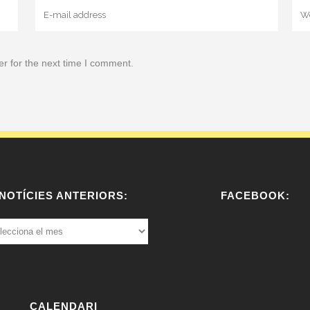
r for the next time I comment.
NOTÍCIES ANTERIORS:
FACEBOOK:
ÍCIES
ERIORS:
W
or
dP
re
CALENDARI