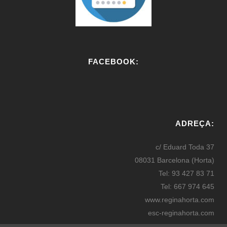
FACEBOOK:
W
or
ADREÇA:
dP
re
c/ Eduard Toda 37
ss
08031 Barcelona (Horta)
bo
Tel: 93 427 83 71
oki
Tel: 667 974 645
ng
www.reginahorta.com
esc-reginahorta.com
secretaria@reginahorta.com