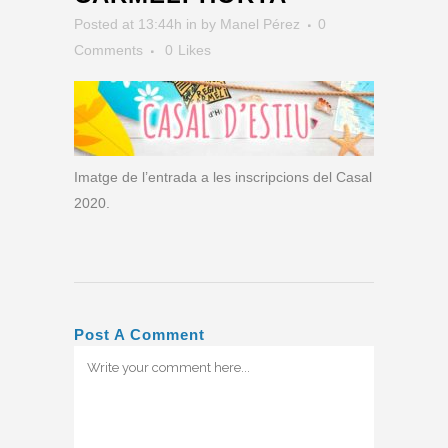
Posted at 13:44h
in
by
Manel Pérez
0
Comments
0
Likes
Imatge de l’entrada a les inscripcions del Casal
2020.
Post A Comment