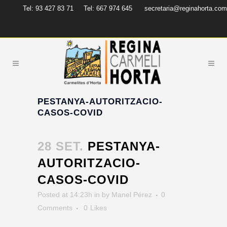
Tel: 93 427 83 71
Tel: 667 974 645
secretaria@reginahorta.com
PESTANYA-AUTORITZACIO-
CASOS-COVID
28 SET.
PESTANYA-
AUTORITZACIO-
CASOS-COVID
Posted at 14:23h
in
by
Manel Pérez
0
Comments
0
Likes