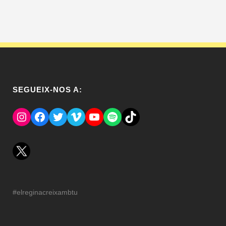
SEGUEIX-NOS A:
Instagram
Facebook
Twitter
Vimeo
YouTube
Spotify
El Tik Tok del Regina.
#elreginacreixambtu