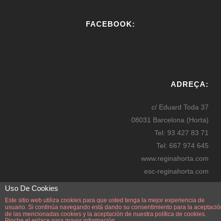
FACEBOOK:
W
or
ADREÇA:
dP
re
c/ Eduard Toda 37
ss
08031 Barcelona (Horta)
bo
Tel: 93 427 83 71
oki
Tel: 667 974 645
ng
www.reginahorta.com
esc-reginahorta.com
secretaria@reginahorta.com
Uso De Cookies
Mapa
Este sitio web utiliza cookies para que usted tenga la mejor experiencia de
usuario. Si continúa navegando está dando su consentimiento para la aceptació
de las mencionadas cookies y la aceptación de nuestra
política de cookies.
Pinche el enlace para mayor información.